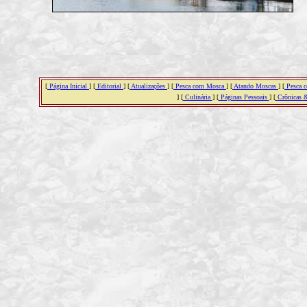
[
Página Inicial
] [
Editorial
] [
Atualizações
] [
Pesca com Mosca
] [
Atando Moscas
] [
Pesca c
] [
Culinária
] [
Páginas Pessoais
] [
Crônicas