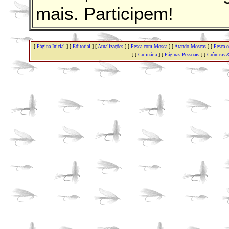
mais. Participem!
[
Página Inicial
] [
Editorial
] [
Atualizações
] [
Pesca com Mosca
] [
Atando Moscas
] [
Pesca c
] [
Culinária
] [
Páginas Pessoais
] [
Crônicas