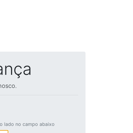
ança
nosco.
ao lado no campo abaixo