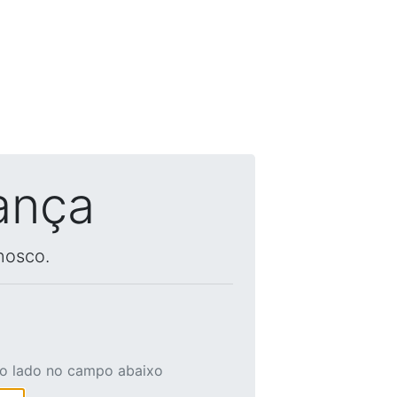
ança
nosco.
ao lado no campo abaixo