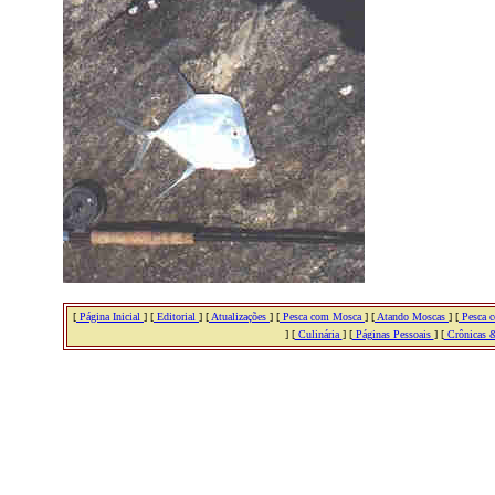
[
Página Inicial
] [
Editorial
] [
Atualizações
] [
Pesca com Mosca
] [
Atando Moscas
] [
Pesca c
] [
Culinária
] [
Páginas Pessoais
] [
Crônicas