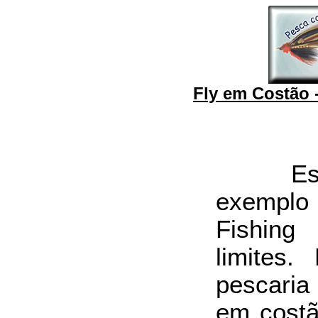
Fly em Costão 
Este 
exemplo
Fishi
limites.
pescari
em cost