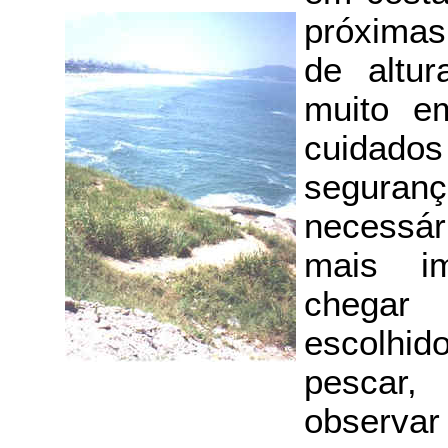
próximas
de altur
muito e
cuida
segur
necessá
mais im
chegar
escolh
pesca
observa