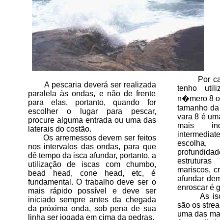
Por causa
A pescaria deverá ser realizada
tenho util
paralela às ondas, e não de frente
n�mero 8 o
para elas, portanto, quando for
tamanho da i
escolher o lugar para pescar,
vara 8 é um
procure alguma entrada ou uma das
mais in
laterais do costão.
intermedi
Os arremessos devem ser feitos
escolha,
nos intervalos das ondas, para que
profundid
dê tempo da isca afundar, portanto, a
estrutura
utilização de iscas com chumbo,
mariscos, cr
bead head, cone head, etc, é
afundar dem
fundamental. O trabalho deve ser o
enroscar é 
mais rápido possível e deve ser
As iscas 
iniciado sempre antes da chegada
são os strea
da próxima onda, sob pena de sua
uma das mai
linha ser jogada em cima da pedras.