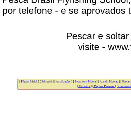
por telefone - e se aprovados
Pescar e soltar
visite - www.
[
Página Inicial
] [
Editorial
] [
Atualizações
] [
Pesca com Mosca
] [
Atando Moscas
] [
Pesca c
] [
Culinária
] [
Páginas Pessoais
] [
Crônicas