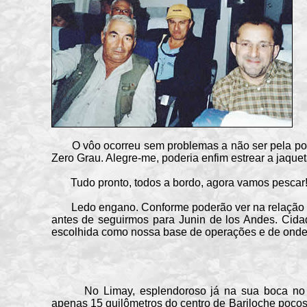
O vôo ocorreu sem problemas a não ser pela ponti
Zero Grau. Alegre-me, poderia enfim estrear a jaque
Tudo pronto, todos a bordo, agora vamos pescar
Ledo engano. Conforme poderão ver na relação de 
antes de seguirmos para Junin de los Andes. Cid
escolhida como nossa base de operações e de onde s
No Limay, esplendoroso já na sua boca no l
apenas 15 quilômetros do centro de Bariloche poço