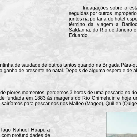
Indagações sobre o estado 
seguidas por outros impropéri
juntos na portaria do hotel esp
término da viagem a Barilo
Saldanha, do Rio de Janeiro 
Eduardo.
nha de saudade de outros tantos quando na Brigada Pára-qued
ta ganha de presente no natal. Depois de alguma espera e de a
!
piores momentos, perdemos 3 horas de uma pescaria no rio Li
ade fundada em 1883 às margens do Rio Chimehuín e hoje um
airíamos para pescar nos rios Malleo (Mageo), Quillen (Quige
ago Nahuel Huapi, a
s com profundidades de