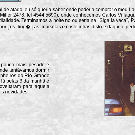
de atado, eu só queria saber onde poderia comprar o meu Lag
 Miller 2478, tel 4544.5690), onde conhecemos Carlos Villag
alidade. Terminamos a noite no ou seria na "Siga la vaca", P
houriços, ling�iças, mursillas e costelinhas disto e daquilo, 
ouco mais pesado e
onde tentávamos dormir
anheiros do Rio Grande
 lá pelas 3 da manhã e
oveitaram para aquela
as novidades.