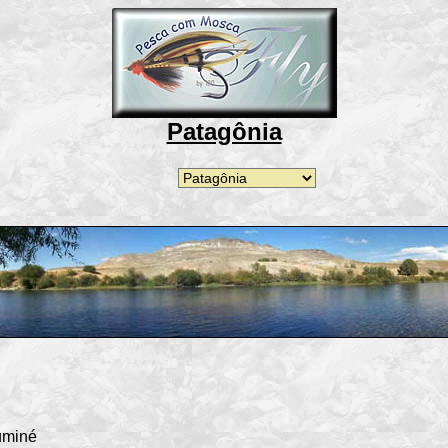
Patagônia
uminé