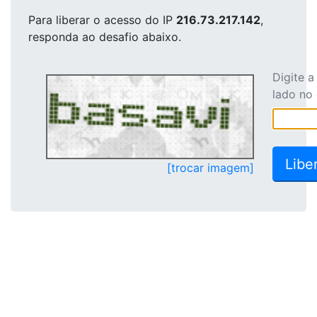
Para liberar o acesso
do IP
216.73.217.142
,
responda ao desafio abaixo.
Digite 
lado no
[trocar imagem]