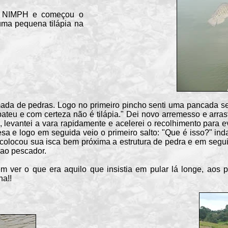
MPH e começou o
uma pequena tilápia na
 de pedras. Logo no primeiro pincho senti uma pancada se
teu e com certeza não é tilápia." Dei novo arremesso e arrast
o, levantei a vara rapidamente e acelerei o recolhimento para e
sa e logo em seguida veio o primeiro salto: "Que é isso?" in
e colocou sua isca bem próxima a estrutura de pedra e em seg
 ao pescador.
 o que era aquilo que insistia em pular lá longe, aos po
na!!