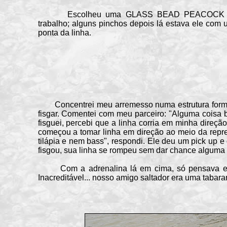
Escolheu uma GLASS BEAD PEACOCK NI
trabalho; alguns pinchos depois lá estava ele com 
ponta da linha.
Concentrei meu arremesso numa estrutura formada
fisgar. Comentei com meu parceiro: "Alguma coisa ba
fisguei, percebi que a linha corria em minha direçã
começou a tomar linha em direção ao meio da repre
tilápia e nem bass", respondi. Ele deu um pick up 
fisgou, sua linha se rompeu sem dar chance alguma
Com a adrenalina lá em cima, só pensava em ver
Inacreditável... nosso amigo saltador era uma tabara